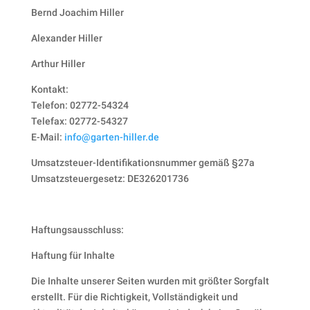
Bernd Joachim Hiller
Alexander Hiller
Arthur Hiller
Kontakt:
Telefon: 02772-54324
Ich akzepti
Telefax: 02772-54327
Datenschutzer
E-Mail:
info@garten-hiller.de
=
12 + 10
ABSENDEN
Umsatzsteuer-Identifikationsnummer gemäß §27a
Umsatzsteuergesetz: DE326201736
Haftungsausschluss:
Haftung für Inhalte
Die Inhalte unserer Seiten wurden mit größter Sorgfalt
erstellt. Für die Richtigkeit, Vollständigkeit und