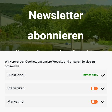
Newsletter
abonnieren
Abonnieren Sie unseren Newsletter um keine
Angebote mehr zu verpassen und unsere
Wir verwenden Cookies, um unsere Website und unseren Service zu
aktuellen Projekte mitzuverfolgen.
optimieren.
Funktional
Immer aktiv
Statistiken
ABONNIEREN
Marketing